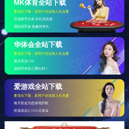
欧冠赛程中超赛程安排公布，赛事衔接引发关注
2026-08-04
4 次浏览
欧冠赛程与规则解析：小组赛到淘汰赛的晋级路径一览
2026-08-04
4 次浏览