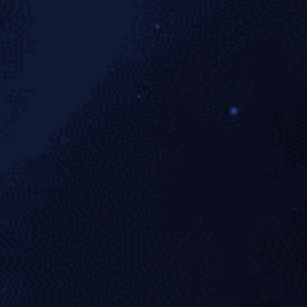
杭州飞盘队在攀岩联赛中的默契配合与战术分析
2026-08-03
6 次浏览