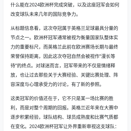
什么能在2024欧洲杯完成突破，以及这座冠军会如何
改变球队未来几年的国际竞争力。
从标题信息看，这次夺冠属于英格兰足球最具分量的
节点之一。欧洲杯冠军通常被视为衡量国家队整体实
力的重要标尺，而英格兰此前在欧洲赛场长期与最终
荣誉保持距离，因此这次夺冠自然会被视作“漫长等
待”的终点。对球迷而言，冠军带来的不仅是情绪释
放，也让过去那些关于大赛经验、关键比赛处理、阵
容深度与心理承受力的讨论，有了新的参照。
这类冠军的价值还在于，它不只是某一场比赛的胜
利，而是对整个周期的回报。英格兰近年来在大赛中
逐步积累经验，球队结构、球员成熟度和比赛气质都
在变化。2024欧洲杯冠军让外界重新审视这支球队：