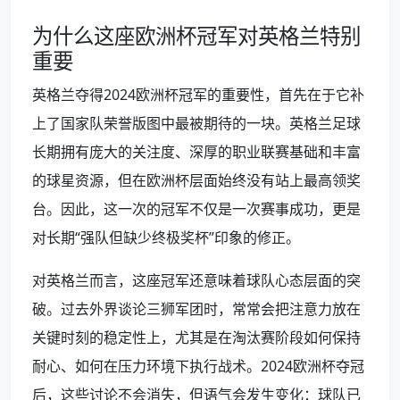
为什么这座欧洲杯冠军对英格兰特别
重要
英格兰夺得2024欧洲杯冠军的重要性，首先在于它补
上了国家队荣誉版图中最被期待的一块。英格兰足球
长期拥有庞大的关注度、深厚的职业联赛基础和丰富
的球星资源，但在欧洲杯层面始终没有站上最高领奖
台。因此，这一次的冠军不仅是一次赛事成功，更是
对长期“强队但缺少终极奖杯”印象的修正。
对英格兰而言，这座冠军还意味着球队心态层面的突
破。过去外界谈论三狮军团时，常常会把注意力放在
关键时刻的稳定性上，尤其是在淘汰赛阶段如何保持
耐心、如何在压力环境下执行战术。2024欧洲杯夺冠
后，这些讨论不会消失，但语气会发生变化：球队已