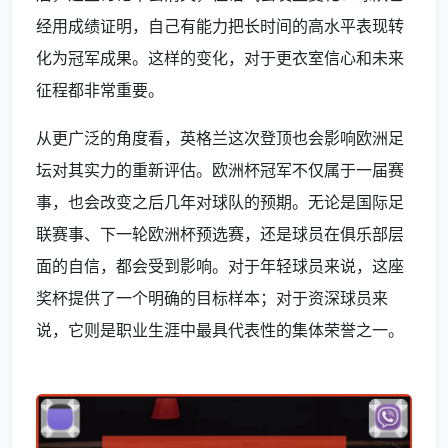
经用成绩证明，自己有能力把长时间的高水平表现转
化为冠军成果。这样的变化，对于更衣室信心和未来
征程都非常重要。
从更广泛的角度看，英格兰这次登顶也会影响欧洲足
坛对其实力的重新评估。欧洲杯冠军不仅属于一届赛
事，也会改变之后几年对球队的预期。无论是国际足
联赛事、下一轮欧洲杯预选赛，还是球员在俱乐部层
面的自信，都会受到影响。对于年轻球员来说，这座
奖杯提供了一个明确的目标样本；对于资深球员来
说，它则是职业生涯中最具代表性的集体荣誉之一。